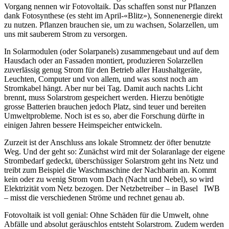
Vorgang nennen wir Fotovoltaik. Das schaffen sonst nur Pflanzen
dank Fotosynthese (es steht im April-«Blitz»), Sonnenenergie direkt
zu nutzen. Pflanzen brauchen sie, um zu wachsen, Solarzellen, um
uns mit sauberem Strom zu versorgen.
In Solarmodulen (oder Solarpanels) zusammengebaut und auf dem
Hausdach oder an Fassaden montiert, produzieren Solarzellen
zuverlässig genug Strom für den Betrieb aller Haushaltgeräte,
Leuchten, Computer und von allem, und was sonst noch am
Stromkabel hängt. Aber nur bei Tag. Damit auch nachts Licht
brennt, muss Solarstrom gespeichert werden. Hierzu benötigte
grosse Batterien brauchen jedoch Platz, sind teuer und bereiten
Umweltprobleme. Noch ist es so, aber die Forschung dürfte in
einigen Jahren bessere Heimspeicher entwickeln.
Zurzeit ist der Anschluss ans lokale Stromnetz der öfter benutzte
Weg. Und der geht so: Zunächst wird mit der Solaranlage der eigene
Strombedarf gedeckt, überschüssiger Solarstrom geht ins Netz und
treibt zum Beispiel die Waschmaschine der Nachbarin an. Kommt
kein oder zu wenig Strom vom Dach (Nacht und Nebel), so wird
Elektrizität vom Netz bezogen. Der Netzbetreiber – in Basel IWB
– misst die verschiedenen Ströme und rechnet genau ab.
Fotovoltaik ist voll genial: Ohne Schäden für die Umwelt, ohne
Abfälle und absolut geräuschlos entsteht Solarstrom. Zudem werden