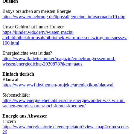
Quellen
Babys brauchen am meisten Energie
https://www.ernaehrung.de/tipps/allgemeine_infos/ernaehr10.php
Unser Gehirn hat immer Hunger
https://kinder.wdr.de/tv/wissen-macht-
ah/bibliothek/kuriosah/bibliothek-warum-essen-wir-gerne-suesses-
100.html
Energiedichte was ist das?
https://www.tk.de/techniker/magazin/ernaehrung/essen-und-
wissen/energiedichte-2030878?tkcm=aaus
Einfach tierisch
Blauwal
https://www.wwf.de/themen-projekte/artenlexikon/blauwal
Siebenschläfer
https://www.energieleben.at/tierische-energiewunder-was-wir-in-
sachen-energiesparen-noch-lernen-koennen/
Energie aus Abwasser
Luzern
https://www.energietatorte.ch/energietatort?view=map#crimescene-
26